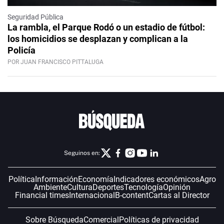
Seguridad Pública
La rambla, el Parque Rodó o un estadio de fútbol:
los homicidios se desplazan y complican a la
Policía
POR JUAN FRANCISCO PITTALUGA
Seguinos en:
Política
Información
Economía
Indicadores económicos
Agro
Ambiente
Cultura
Deportes
Tecnología
Opinión
Financial times
Internacional
B-content
Cartas al Director
Sobre Búsqueda
Comercial
Políticas de privacidad