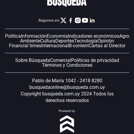
Seguinos en:
Política
Información
Economía
Indicadores económicos
Agro
Ambiente
Cultura
Deportes
Tecnología
Opinión
Financial times
Internacional
B-content
Cartas al Director
Sobre Búsqueda
Comercial
Políticas de privacidad
Términos y Condiciones
Pablo de María 1042 - 2418 8280
busquedaonline@busqueda.com.uy
Copyright busqueda.com.uy 2024 Todos los
derechos reservados