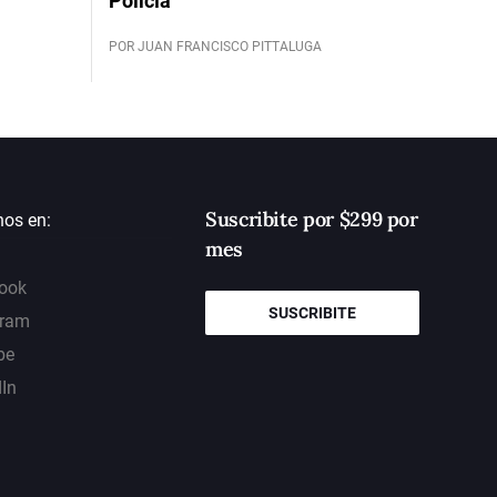
Policía
POR JUAN FRANCISCO PITTALUGA
Suscribite por $299 por
nos en:
mes
ook
SUSCRIBITE
gram
be
dIn