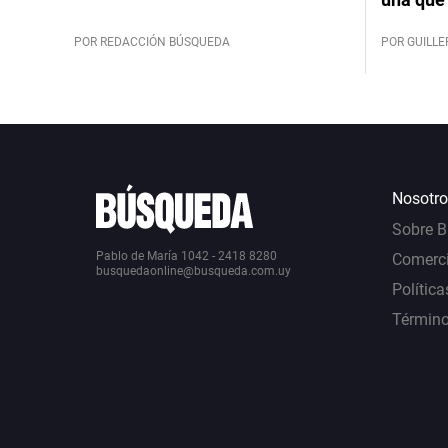
POR REDACCIÓN BÚSQUEDA
POR GUILL
Nosotro
Sobre 
Pablo de María 1042 - 2418 8280
Comerci
busquedaonline@busqueda.com.uy
Política
Término