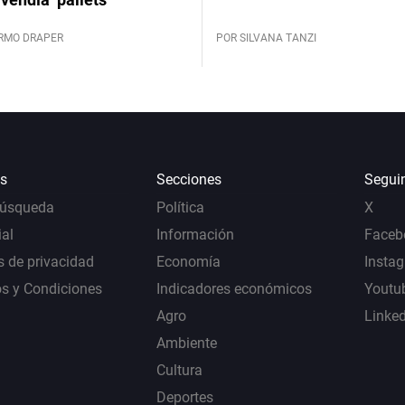
ERMO DRAPER
POR SILVANA TANZI
s
Secciones
Segui
Búsqueda
Política
X
al
Información
Faceb
s de privacidad
Economía
Insta
s y Condiciones
Indicadores económicos
Youtu
Agro
Linke
Ambiente
Cultura
Deportes