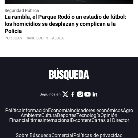
Seguridad Pública
La rambla, el Parque Rodó o un estadio de fútbol:
los homicidios se desplazan y complican a la
Policía
POR JUAN FRANCISCO PITTALUGA
Seguinos en:
Política
Información
Economía
Indicadores económicos
Agro
Ambiente
Cultura
Deportes
Tecnología
Opinión
Financial times
Internacional
B-content
Cartas al Director
Sobre Búsqueda
Comercial
Políticas de privacidad