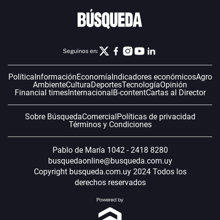
Seguinos en:
Política
Información
Economía
Indicadores económicos
Agro
Ambiente
Cultura
Deportes
Tecnología
Opinión
Financial times
Internacional
B-content
Cartas al Director
Sobre Búsqueda
Comercial
Políticas de privacidad
Términos y Condiciones
Pablo de María 1042 - 2418 8280
busquedaonline@busqueda.com.uy
Copyright busqueda.com.uy 2024 Todos los
derechos reservados