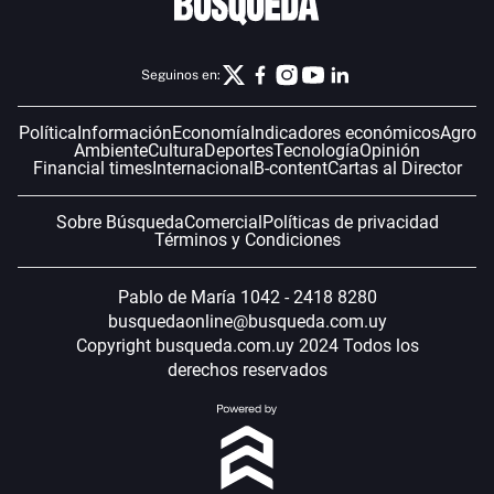
Seguinos en:
Política
Información
Economía
Indicadores económicos
Agro
Ambiente
Cultura
Deportes
Tecnología
Opinión
Financial times
Internacional
B-content
Cartas al Director
Sobre Búsqueda
Comercial
Políticas de privacidad
Términos y Condiciones
Pablo de María 1042 - 2418 8280
busquedaonline@busqueda.com.uy
Copyright busqueda.com.uy 2024 Todos los
derechos reservados