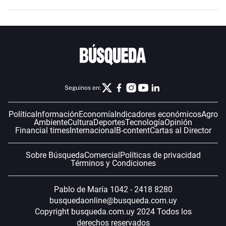
Seguinos en:
Política
Información
Economía
Indicadores económicos
Agro
Ambiente
Cultura
Deportes
Tecnología
Opinión
Financial times
Internacional
B-content
Cartas al Director
Sobre Búsqueda
Comercial
Políticas de privacidad
Términos y Condiciones
Pablo de María 1042 - 2418 8280
busquedaonline@busqueda.com.uy
Copyright busqueda.com.uy 2024 Todos los
derechos reservados