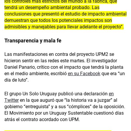
los controles más estrictos del mundo a la fábrica, que
tendrá un desempeño ambiental probado. Las
conclusiones que presentó el estudio de impacto ambiental
demuestran que todos los potenciales impactos son
admisibles y manejables para llevar adelante el proyecto”.
Transparencia y mala fe
Las manifestaciones en contra del proyecto UPM2 se
hicieron sentir en las redes este martes. El investigador
Daniel Panario, crítico con el impacto que tendrá la planta
en el medio ambiente, escribió
en su Facebook
que era “un
día de luto”.
El grupo Un Solo Uruguay publicó una declaración
en
Twitter
en la que auguró que “la historia va a juzgar” al
gobierno “entreguista” y a sus “cómplices” de la oposición.
El Movimiento por un Uruguay Sustentable cuestionó días
atrás el contrato acordado con UPM.