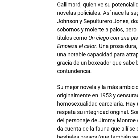
Gallimard, quien ve su potencialid
novelas policiales. Así nace la s
Johnson y Sepulturero Jones, do
sobornos y molerte a palos, pero 
títulos como
Un ciego con una pis
Empieza el calor
. Una prosa dura,
una notable capacidad para atrapar
gracia de un boxeador que sabe ba
contundencia.
Su mejor novela y la más ambici
originalmente en 1953 y censura
homosexualidad carcelaria. Hay u
respeta su integridad original. 
del personaje de Jimmy Monroe (q
da cuenta de la fauna que allí se 
bestiales presos (que también s