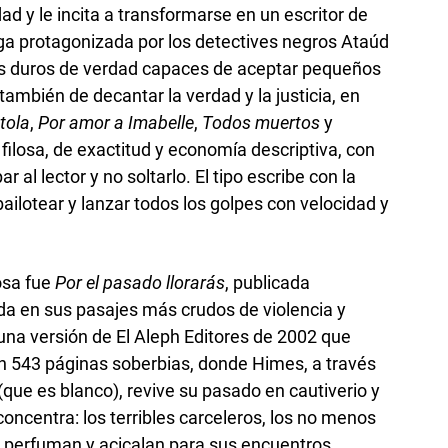
ad y le incita a transformarse en un escritor de
aga protagonizada por los detectives negros Ataúd
s duros de verdad capaces de aceptar pequeños
también de decantar la verdad y la justicia, en
tola
,
Por amor a Imabelle
,
Todos muertos
y
 filosa, de exactitud y economía descriptiva, con
 al lector y no soltarlo. El tipo escribe con la
ilotear y lanzar todos los golpes con velocidad y
osa fue
Por el pasado llorarás
, publicada
da en sus pasajes más crudos de violencia y
na versión de El Aleph Editores de 2002 que
Son 543 páginas soberbias, donde Himes, a través
ue es blanco), revive su pasado en cautiverio y
concentra: los terribles carceleros, los no menos
e perfuman y acicalan para sus encuentros