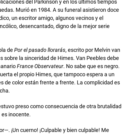
licaciones del Parkinson y en los últimos tiempos
uedas. Murió en 1984. A su funeral asistieron doce
ico, un escritor amigo, algunos vecinos y el
ncólico, desencantado, digno de la mejor serie
ola de
Por el pasado llorarás
, escrito por Melvin van
as sobre la sinceridad de Himes. Van Peebles debe
emanario
France Observateur
. No sabe que es negro.
puerta el propio Himes, que tampoco espera a un
 de color están frente a frente. La complicidad es
cha.
r estuvo preso como consecuencia de otra brutalidad
e es inocente.
r—. ¡Un cuerno! ¡Culpable y bien culpable! Me