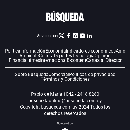
Seguinos en:
Política
Información
Economía
Indicadores económicos
Agro
Ambiente
Cultura
Deportes
Tecnología
Opinión
Financial times
Internacional
B-content
Cartas al Director
Sobre Búsqueda
Comercial
Políticas de privacidad
Términos y Condiciones
Pablo de María 1042 - 2418 8280
busquedaonline@busqueda.com.uy
Copyright busqueda.com.uy 2024 Todos los
derechos reservados