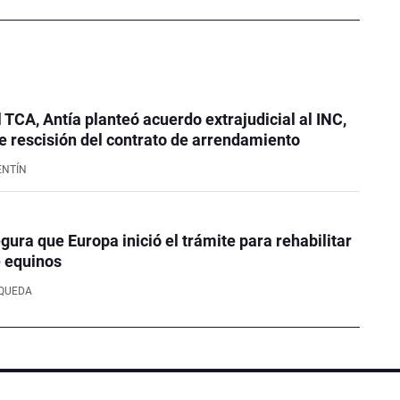
l TCA, Antía planteó acuerdo extrajudicial al INC,
 rescisión del contrato de arrendamiento
ENTÍN
ura que Europa inició el trámite para rehabilitar
e equinos
SQUEDA