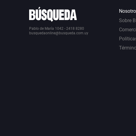
Nosotro
Sobre 
Pablo de María 1042 - 2418 8280
Comerci
busquedaonline@busqueda.com.uy
Política
Término