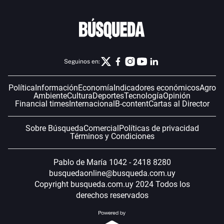
Seguinos en:
Política
Información
Economía
Indicadores económicos
Agro
Ambiente
Cultura
Deportes
Tecnología
Opinión
Financial times
Internacional
B-content
Cartas al Director
Sobre Búsqueda
Comercial
Políticas de privacidad
Términos y Condiciones
Pablo de María 1042 - 2418 8280
busquedaonline@busqueda.com.uy
Copyright busqueda.com.uy 2024 Todos los
derechos reservados