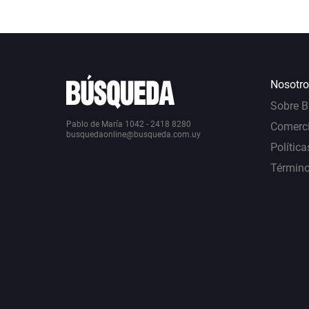
Nosotro
Sobre 
Pablo de María 1042 - 2418 8280
Comerci
busquedaonline@busqueda.com.uy
Política
Término