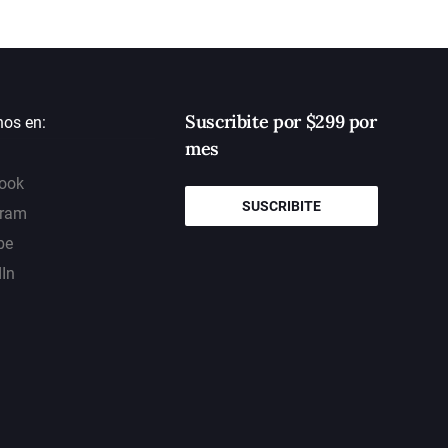
Suscribite por $299 por
nos en:
mes
ook
SUSCRIBITE
gram
be
dIn