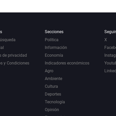
s
Secciones
Segui
Búsqueda
Política
X
al
Información
Faceb
s de privacidad
Economía
Insta
s y Condiciones
Indicadores económicos
Youtu
Agro
Linke
Ambiente
Cultura
Deportes
Tecnología
Opinión