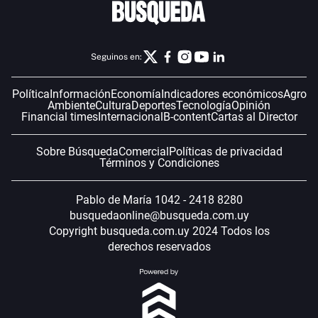
Seguinos en:
Política
Información
Economía
Indicadores económicos
Agro
Ambiente
Cultura
Deportes
Tecnología
Opinión
Financial times
Internacional
B-content
Cartas al Director
Sobre Búsqueda
Comercial
Políticas de privacidad
Términos y Condiciones
Pablo de María 1042 - 2418 8280
busquedaonline@busqueda.com.uy
Copyright busqueda.com.uy 2024 Todos los
derechos reservados