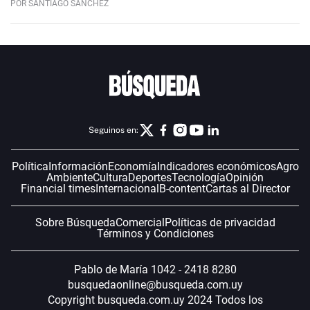
POR SANTIAGO SÁNCHEZ
Seguinos en:
Política
Información
Economía
Indicadores económicos
Agro
Ambiente
Cultura
Deportes
Tecnología
Opinión
Financial times
Internacional
B-content
Cartas al Director
Sobre Búsqueda
Comercial
Políticas de privacidad
Términos y Condiciones
Pablo de María 1042 - 2418 8280
busquedaonline@busqueda.com.uy
Copyright busqueda.com.uy 2024 Todos los