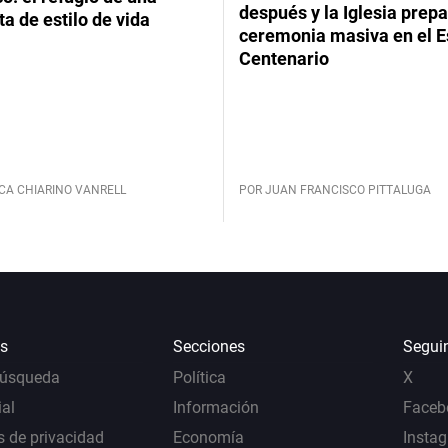
después y la Iglesia prep
ta de estilo de vida
ceremonia masiva en el E
Centenario
CA CHIARINO VANRELL
POR JUAN FRANCISCO PITTALUGA
s
Secciones
Segui
Búsqueda
Política
X
al
Información
Faceb
s de privacidad
Economía
Insta