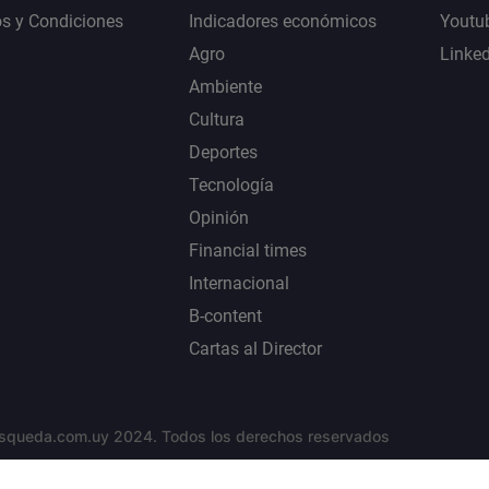
s y Condiciones
Indicadores económicos
Youtu
Agro
Linke
Ambiente
Cultura
Deportes
Tecnología
Opinión
Financial times
Internacional
B-content
Cartas al Director
squeda.com.uy 2024. Todos los derechos reservados