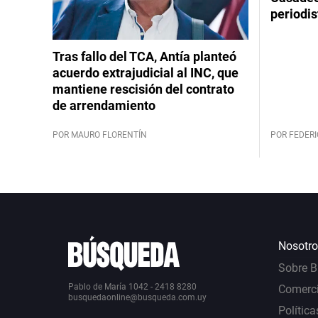
periodis
Tras fallo del TCA, Antía planteó
acuerdo extrajudicial al INC, que
mantiene rescisión del contrato
de arrendamiento
POR MAURO FLORENTÍN
POR FEDERI
Nosotro
Sobre 
Pablo de María 1042 - 2418 8280
Comerci
busquedaonline@busqueda.com.uy
Política