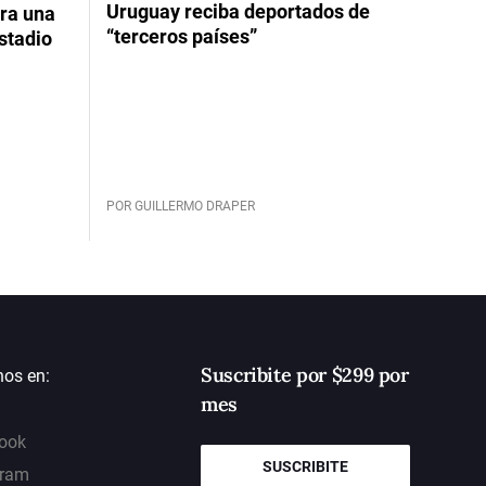
Uruguay reciba deportados de
ara una
“terceros países”
stadio
POR GUILLERMO DRAPER
Suscribite por $299 por
nos en:
mes
ook
SUSCRIBITE
gram