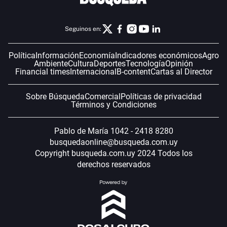
Seguinos en:
Política
Información
Economía
Indicadores económicos
Agro
Ambiente
Cultura
Deportes
Tecnología
Opinión
Financial times
Internacional
B-content
Cartas al Director
Sobre Búsqueda
Comercial
Políticas de privacidad
Términos y Condiciones
Pablo de María 1042 - 2418 8280
busquedaonline@busqueda.com.uy
Copyright busqueda.com.uy 2024 Todos los
derechos reservados