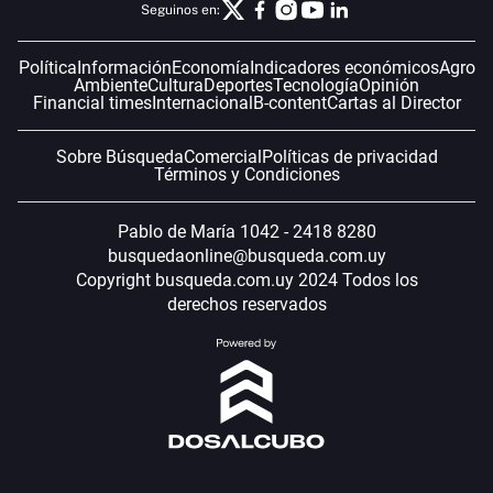
Seguinos en:
Política
Información
Economía
Indicadores económicos
Agro
Ambiente
Cultura
Deportes
Tecnología
Opinión
Financial times
Internacional
B-content
Cartas al Director
Sobre Búsqueda
Comercial
Políticas de privacidad
Términos y Condiciones
Pablo de María 1042 - 2418 8280
busquedaonline@busqueda.com.uy
Copyright busqueda.com.uy 2024 Todos los
derechos reservados