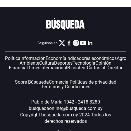
Seguinos en:
Política
Información
Economía
Indicadores económicos
Agro
Ambiente
Cultura
Deportes
Tecnología
Opinión
Financial times
Internacional
B-content
Cartas al Director
Sobre Búsqueda
Comercial
Políticas de privacidad
Términos y Condiciones
Pablo de María 1042 - 2418 8280
busquedaonline@busqueda.com.uy
Copyright busqueda.com.uy 2024 Todos los
derechos reservados