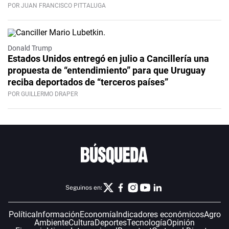
POR JUAN FRANCISCO PITTALUGA
Donald Trump
Estados Unidos entregó en julio a Cancillería una
propuesta de “entendimiento” para que Uruguay
reciba deportados de “terceros países”
POR GUILLERMO DRAPER
Seguinos en:
Política
Información
Economía
Indicadores económicos
Agro
Ambiente
Cultura
Deportes
Tecnología
Opinión