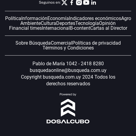
Seguinos en:
Política
Información
Economía
Indicadores económicos
Agro
Ambiente
Cultura
Deportes
Tecnología
Opinión
Financial times
Internacional
B-content
Cartas al Director
Sobre Búsqueda
Comercial
Políticas de privacidad
Términos y Condiciones
Pablo de María 1042 - 2418 8280
busquedaonline@busqueda.com.uy
Copyright busqueda.com.uy 2024 Todos los
derechos reservados