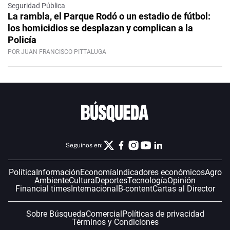
Seguridad Pública
La rambla, el Parque Rodó o un estadio de fútbol:
los homicidios se desplazan y complican a la
Policía
POR JUAN FRANCISCO PITTALUGA
Seguinos en:
Política
Información
Economía
Indicadores económicos
Agro
Ambiente
Cultura
Deportes
Tecnología
Opinión
Financial times
Internacional
B-content
Cartas al Director
Sobre Búsqueda
Comercial
Políticas de privacidad
Términos y Condiciones