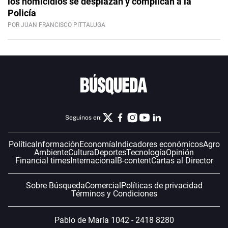
los homicidios se desplazan y complican a la
Policía
POR JUAN FRANCISCO PITTALUGA
Seguinos en:
Política
Información
Economía
Indicadores económicos
Agro
Ambiente
Cultura
Deportes
Tecnología
Opinión
Financial times
Internacional
B-content
Cartas al Director
Sobre Búsqueda
Comercial
Políticas de privacidad
Términos y Condiciones
Pablo de María 1042 - 2418 8280