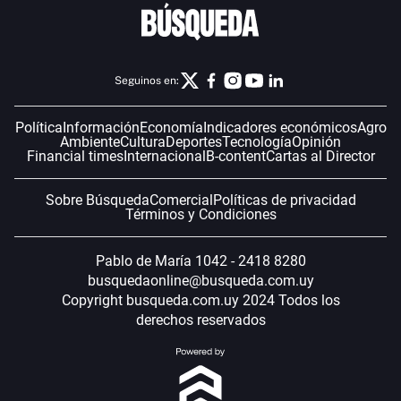
Seguinos en:
Política
Información
Economía
Indicadores económicos
Agro
Ambiente
Cultura
Deportes
Tecnología
Opinión
Financial times
Internacional
B-content
Cartas al Director
Sobre Búsqueda
Comercial
Políticas de privacidad
Términos y Condiciones
Pablo de María 1042 - 2418 8280
busquedaonline@busqueda.com.uy
Copyright busqueda.com.uy 2024 Todos los
derechos reservados