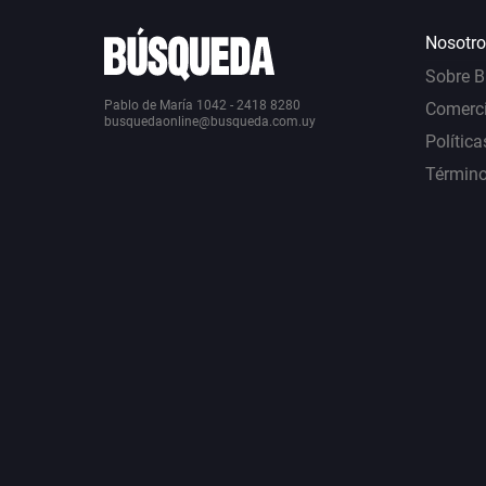
Nosotro
Sobre 
Pablo de María 1042 - 2418 8280
Comerci
busquedaonline@busqueda.com.uy
Política
Término