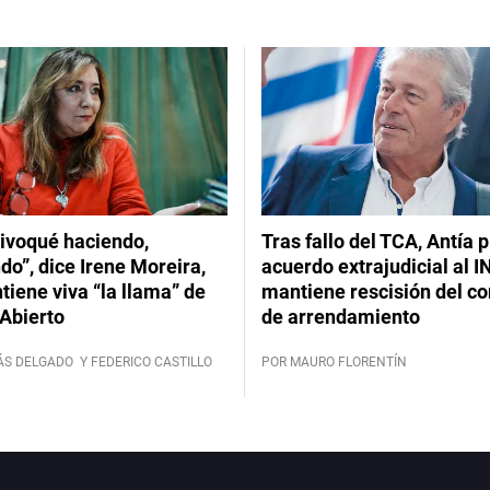
ivoqué haciendo,
Tras fallo del TCA, Antía 
do”, dice Irene Moreira,
acuerdo extrajudicial al I
iene viva “la llama” de
mantiene rescisión del co
Abierto
de arrendamiento
ÁS DELGADO
Y FEDERICO CASTILLO
POR MAURO FLORENTÍN