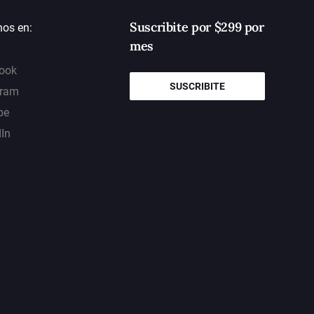
Suscribite por $299 por
nos en:
mes
ook
SUSCRIBITE
gram
be
dIn