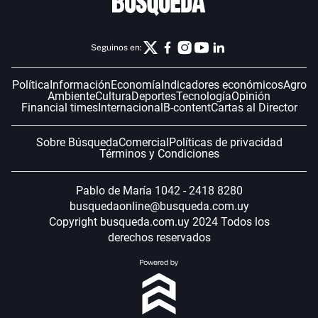
Seguinos en:
Política
Información
Economía
Indicadores económicos
Agro
Ambiente
Cultura
Deportes
Tecnología
Opinión
Financial times
Internacional
B-content
Cartas al Director
Sobre Búsqueda
Comercial
Políticas de privacidad
Términos y Condiciones
Pablo de María 1042 - 2418 8280
busquedaonline@busqueda.com.uy
Copyright busqueda.com.uy 2024 Todos los
derechos reservados