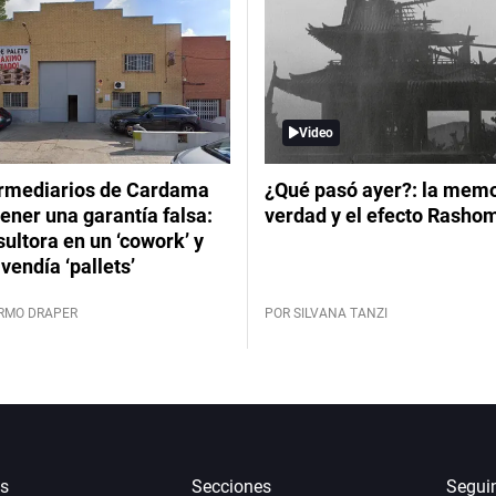
Video
ermediarios de Cardama
¿Qué pasó ayer?: la memor
ener una garantía falsa:
verdad y el efecto Rasho
ultora en un ‘cowork’ y
vendía ‘pallets’
ERMO DRAPER
POR SILVANA TANZI
s
Secciones
Segui