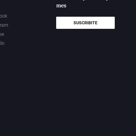
mes
ook
SUSCRIBITE
gram
be
dIn