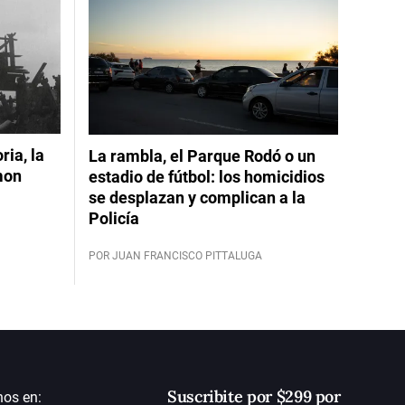
ia, la
La rambla, el Parque Rodó o un
mon
estadio de fútbol: los homicidios
se desplazan y complican a la
Policía
POR JUAN FRANCISCO PITTALUGA
Suscribite por $299 por
nos en: