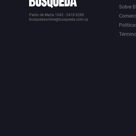
Sobre 
Pablo de María 1042 - 2418 8280
Comerci
busquedaonline@busqueda.com.uy
Política
Término