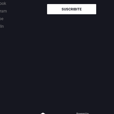
ook
SUSCRIBITE
gram
be
dIn