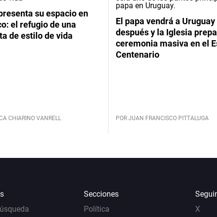
presenta su espacio en
El papa vendrá a Uruguay
: el refugio de una
después y la Iglesia prep
ta de estilo de vida
ceremonia masiva en el E
Centenario
CA CHIARINO VANRELL
POR JUAN FRANCISCO PITTALUGA
s
Secciones
Segui
Búsqueda
Política
X