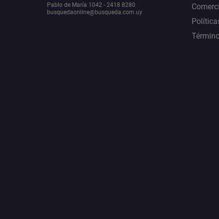
Pablo de María 1042 - 2418 8280
Comerci
busquedaonline@busqueda.com.uy
Política
Término