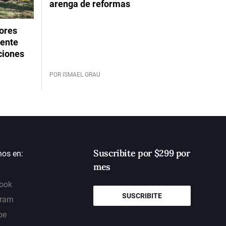
arenga de reformas
dores
rente
ciones
POR ISMAEL GRAU
Suscribite por $299 por
nos en:
mes
ook
SUSCRIBITE
gram
be