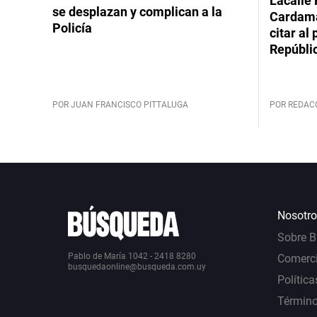
Lacalle 
se desplazan y complican a la
Cardama
Policía
citar al
Repúbli
POR JUAN FRANCISCO PITTALUGA
POR REDAC
Nosotro
Sobre 
Pablo de María 1042 - 2418 8280
Comerci
busquedaonline@busqueda.com.uy
Política
Término