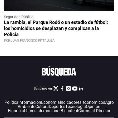
Seguridad Pública
La rambla, el Parque Rodó o un estadio de fútbol:
los homicidios se desplazan y complican a la
Policía
POR JUAN FRANCISCO PITTALUGA
Seguinos en:
Política
Información
Economía
Indicadores económicos
Agro
Ambiente
Cultura
Deportes
Tecnología
Opinión
Financial times
Internacional
B-content
Cartas al Director