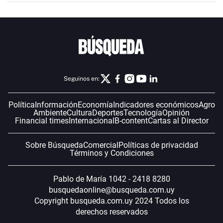
Seguinos en:
Política
Información
Economía
Indicadores económicos
Agro
Ambiente
Cultura
Deportes
Tecnología
Opinión
Financial times
Internacional
B-content
Cartas al Director
Sobre Búsqueda
Comercial
Políticas de privacidad
Términos y Condiciones
Pablo de María 1042 - 2418 8280
busquedaonline@busqueda.com.uy
Copyright busqueda.com.uy 2024 Todos los
derechos reservados