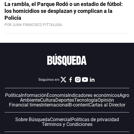
La rambla, el Parque Rodó o un estadio de fútbol:
los homicidios se desplazan y complican a la
Policía
POR JUAN FRANCISCO PITTALUGA
Seguinos en:
Política
Información
Economía
Indicadores económicos
Agro
Ambiente
Cultura
Deportes
Tecnología
Opinión
Financial times
Internacional
B-content
Cartas al Director
Sobre Búsqueda
Comercial
Políticas de privacidad
Términos y Condiciones