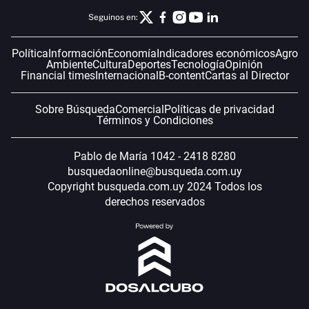
Seguinos en:
Política
Información
Economía
Indicadores económicos
Agro
Ambiente
Cultura
Deportes
Tecnología
Opinión
Financial times
Internacional
B-content
Cartas al Director
Sobre Búsqueda
Comercial
Políticas de privacidad
Términos y Condiciones
Pablo de María 1042 - 2418 8280
busquedaonline@busqueda.com.uy
Copyright busqueda.com.uy 2024 Todos los
derechos reservados