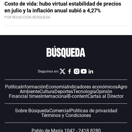
Costo de vida: hubo virtual estabilidad de precios
en julio y la inflación anual subió a 4,27%
POR REDACCIÓN BÚSQUEDA
Seguinos en:
Política
Información
Economía
Indicadores económicos
Agro
Ambiente
Cultura
Deportes
Tecnología
Opinión
Financial times
Internacional
B-content
Cartas al Director
Sobre Búsqueda
Comercial
Políticas de privacidad
Términos y Condiciones
Pablo de María 1042 - 2418 8280