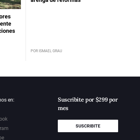
dores
rente
ciones
POR ISMAEL GRAU
Suscribite por $299 por
nos en:
mes
ook
SUSCRIBITE
gram
be