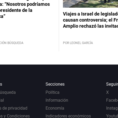
: “Nosotros podríamos
 presidente de la
Viajes a Israel de legisla
ca”
causan controversia; el F
Amplio rechazó las invita
CIÓN BÚSQUEDA
POR LEONEL GARCÍA
s
Secciones
Segui
Búsqueda
Política
X
al
Información
Faceb
s de privacidad
Economía
Insta
s y Condiciones
Indicadores económicos
Youtu