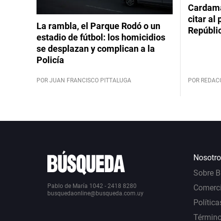
Cardama
citar al
La rambla, el Parque Rodó o un
Repúbli
estadio de fútbol: los homicidios
se desplazan y complican a la
Policía
POR JUAN FRANCISCO PITTALUGA
POR REDAC
Nosotro
Sobre 
Pablo de María 1042 - 2418 8280
Comerci
busquedaonline@busqueda.com.uy
Política
Término