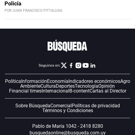
Policía
POR JUAN FRANCISCO PITTALUGA
Seguinos en:
Política
Información
Economía
Indicadores económicos
Agro
Ambiente
Cultura
Deportes
Tecnología
Opinión
Financial times
Internacional
B-content
Cartas al Director
Sobre Búsqueda
Comercial
Políticas de privacidad
Términos y Condiciones
Pablo de María 1042 - 2418 8280
busquedaonline@busqueda.com.uy