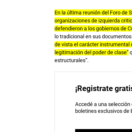
En la última reunión del Foro de S
organizaciones de izquierda criti
defendieron a los gobiernos de C
lo tradicional en sus documentos
de vista el carácter instrumental
legitimación del poder de clase”
q
estructurales”.
¡Registrate grati
Accedé a una selección de
boletines exclusivos de