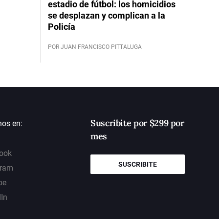
estadio de fútbol: los homicidios
se desplazan y complican a la
Policía
POR JUAN FRANCISCO PITTALUGA
Suscribite por $299 por
nos en:
mes
ook
SUSCRIBITE
gram
be
dIn