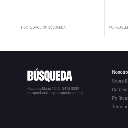
POR REDACCIÓN BÚSQUEDA
POR GUILL
Nosotro
Sobre 
Pablo de María 1042 - 2418 8280
Comerci
busquedaonline@busqueda.com.uy
Política
Término