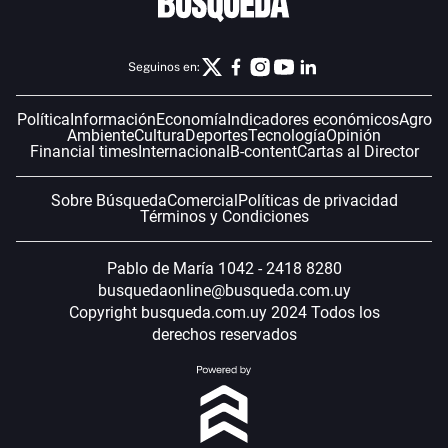
Seguinos en:
Política
Información
Economía
Indicadores económicos
Agro
Ambiente
Cultura
Deportes
Tecnología
Opinión
Financial times
Internacional
B-content
Cartas al Director
Sobre Búsqueda
Comercial
Políticas de privacidad
Términos y Condiciones
Pablo de María 1042 - 2418 8280
busquedaonline@busqueda.com.uy
Copyright busqueda.com.uy 2024 Todos los
derechos reservados