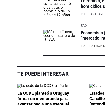
La rambla, e
homicidios s
POR
JUAN FRANCI
FAO
Economista j
“mercado int
POR
FLORENCIA 
TE PUEDE INTERESAR
La OCDE planteó a Uruguay
Estados 
firmar un memorando para
Cancille
avanzar hacia una eventual
“entend