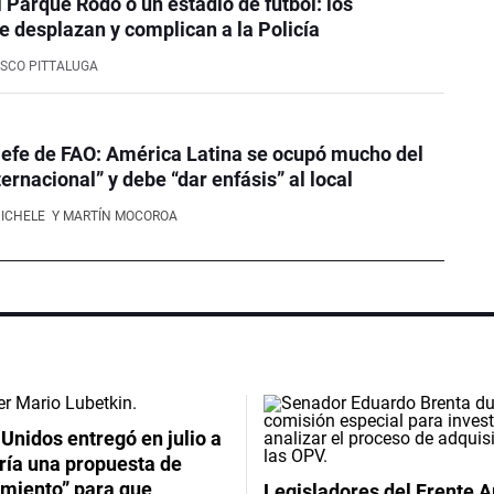
l Parque Rodó o un estadio de fútbol: los
e desplazan y complican a la Policía
SCO PITTALUGA
efe de FAO: América Latina se ocupó mucho del
ernacional” y debe “dar enfásis” al local
NICHELE
Y MARTÍN MOCOROA
Unidos entregó en julio a
ría una propuesta de
imiento” para que
Legisladores del Frente 