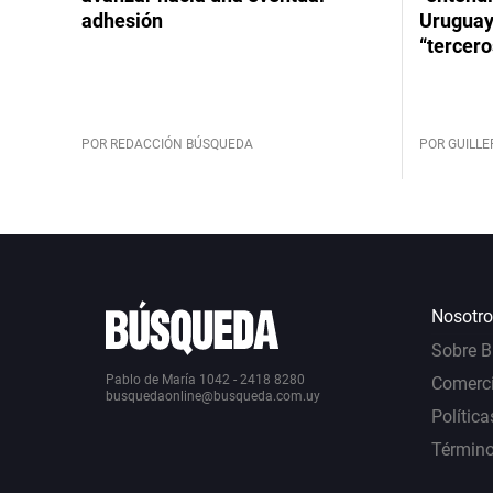
adhesión
Uruguay
“tercero
POR REDACCIÓN BÚSQUEDA
POR GUILL
Nosotro
Sobre 
Pablo de María 1042 - 2418 8280
Comerci
busquedaonline@busqueda.com.uy
Política
Término