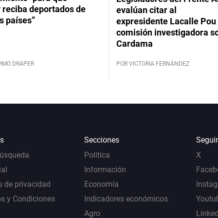
 reciba deportados de
evalúan citar al
s países”
expresidente Lacalle Pou 
comisión investigadora s
Cardama
ERMO DRAPER
POR VICTORIA FERNÁNDEZ
s
Secciones
Segui
Búsqueda
Política
X
al
Información
Faceb
s de privacidad
Economía
Insta
s y Condiciones
Indicadores económicos
Youtu
Agro
Linke