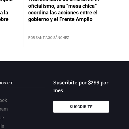
oficialismo, una “mesa chica”
a la
coordina las acciones entre el
obre
gobierno y el Frente Amplio
POR SANTIAGO SÁNCHEZ
Suscribite por $299 por
nos en:
mes
ook
SUSCRIBITE
gram
be
dIn