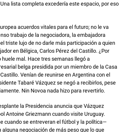
. Una lista completa excedería este espacio, por eso
ropea acuerdos vitales para el futuro; no le va
enso trabajo de la negociadora, la embajadora
l triste lujo de no darle más participación a quien
ador en Bélgica, Carlos Pérez del Castillo. ¿Por
o huele mal. Hace tres semanas llegó a
sarial belga presidida por un miembro de la Casa
astillo. Venían de reunirse en Argentina con el
esidente Tabaré Vázquez se negó a recibirlos, pese
iamente. Nin Novoa nada hizo para revertirlo.
plante la Presidencia anuncia que Vázquez
tbol Antoine Griezmann cuando visite Uruguay.
 cuando se entreveran el fútbol y la política—
en alguna negociación de más peso que lo que