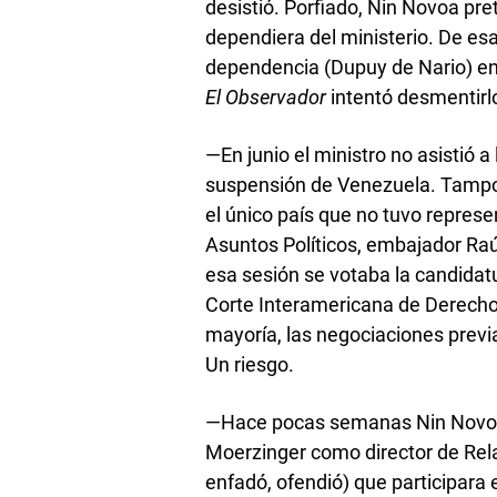
desistió. Porfiado, Nin Novoa pr
dependiera del ministerio. De esa 
dependencia (Dupuy de Nario) en
El Observador
intentó desmentir
—En junio el ministro no asistió a
suspensión de Venezuela. Tampoc
el único país que no tuvo represen
Asuntos Políticos, embajador Raú
esa sesión se votaba la candidat
Corte Interamericana de Derech
mayoría, las negociaciones previa
Un riesgo.
—Hace pocas semanas Nin Novoa 
Moerzinger como director de Rela
enfadó, ofendió) que participara 