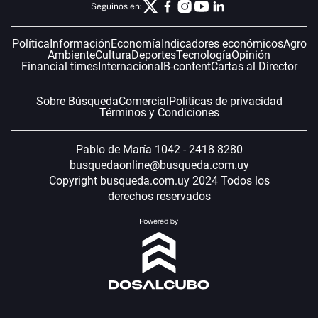
Seguinos en:
Política
Información
Economía
Indicadores económicos
Agro
Ambiente
Cultura
Deportes
Tecnología
Opinión
Financial times
Internacional
B-content
Cartas al Director
Sobre Búsqueda
Comercial
Políticas de privacidad
Términos y Condiciones
Pablo de María 1042 - 2418 8280
busquedaonline@busqueda.com.uy
Copyright busqueda.com.uy 2024 Todos los
derechos reservados