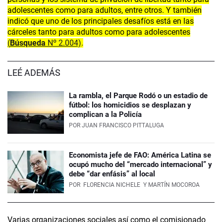
adolescentes como para adultos, entre otros. Y también
indicó que uno de los principales desafíos está en las
cárceles tanto para adultos como para adolescentes
(
Búsqueda
Nº 2.004)
.
LEÉ ADEMÁS
La rambla, el Parque Rodó o un estadio de
fútbol: los homicidios se desplazan y
complican a la Policía
POR
JUAN FRANCISCO PITTALUGA
Economista jefe de FAO: América Latina se
ocupó mucho del “mercado internacional” y
debe “dar enfásis” al local
POR
FLORENCIA NICHELE
Y MARTÍN MOCOROA
Varias organizaciones sociales así como el comisionado