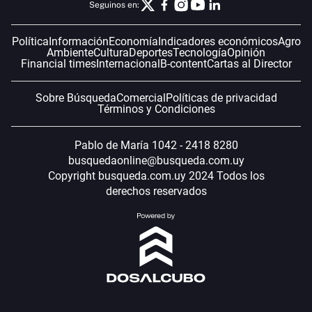
Seguinos en:
Política
Información
Economía
Indicadores económicos
Agro
Ambiente
Cultura
Deportes
Tecnología
Opinión
Financial times
Internacional
B-content
Cartas al Director
Sobre Búsqueda
Comercial
Políticas de privacidad
Términos y Condiciones
Pablo de María 1042 - 2418 8280
busquedaonline@busqueda.com.uy
Copyright busqueda.com.uy 2024 Todos los
derechos reservados