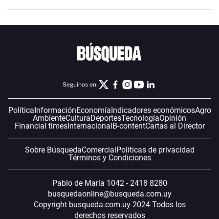
Seguinos en:
Política
Información
Economía
Indicadores económicos
Agro
Ambiente
Cultura
Deportes
Tecnología
Opinión
Financial times
Internacional
B-content
Cartas al Director
Sobre Búsqueda
Comercial
Políticas de privacidad
Términos y Condiciones
Pablo de María 1042 - 2418 8280
busquedaonline@busqueda.com.uy
Copyright busqueda.com.uy 2024 Todos los
derechos reservados