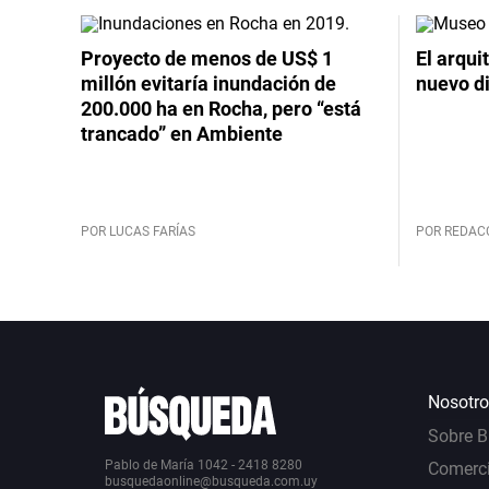
Proyecto de menos de US$ 1
El arqui
millón evitaría inundación de
nuevo d
200.000 ha en Rocha, pero “está
trancado” en Ambiente
POR LUCAS FARÍAS
POR REDAC
Nosotro
Sobre 
Pablo de María 1042 - 2418 8280
Comerci
busquedaonline@busqueda.com.uy