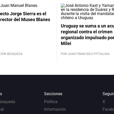
tecto Jorge Sierra es el
irector del Museo Blanes
Uruguay se suma a un ac
regional contra el crimen
organizado impulsado por
Milei
CIÓN BÚSQUEDA
POR JUAN FRANCISCO PITTALUGA
s
Secciones
Segui
Búsqueda
Política
X
al
Información
Faceb