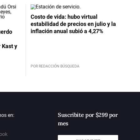
Costo de vida: hubo virtual
estabilidad de precios en julio y la
inflación anual subió a 4,27%
uerdo
 Kast y
POR REDACCIÓN BÚSQUEDA
Suscribite por $299 por
nos en:
mes
ook