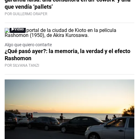
que vendía ‘pallets’
POR GUILLERMO DRAPER
Video
Algo que quiero contarte
¿Qué pasó ayer?: la memoria, la verdad y el efecto
Rashomon
POR SILVANA TANZI