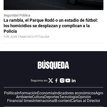
Seguridad Pública
La rambla, el Parque Rodó o un estadio de fútbol:
los homicidios se desplazan y complican a la
Policía
POR JUAN FRANCISCO PITTALUGA
Seguinos en:
Política
Información
Economía
Indicadores económicos
Agro
Ambiente
Cultura
Deportes
Tecnología
Opinión
Financial times
Internacional
B-content
Cartas al Director