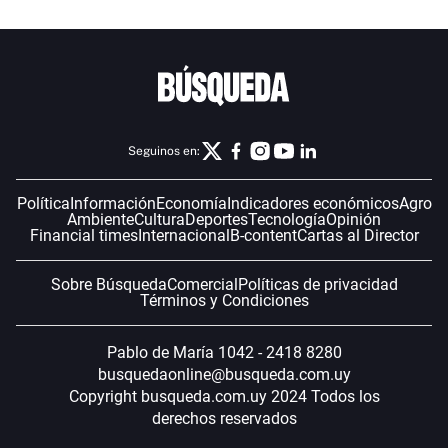
Seguinos en:
Política
Información
Economía
Indicadores económicos
Agro
Ambiente
Cultura
Deportes
Tecnología
Opinión
Financial times
Internacional
B-content
Cartas al Director
Sobre Búsqueda
Comercial
Políticas de privacidad
Términos y Condiciones
Pablo de María 1042 - 2418 8280
busquedaonline@busqueda.com.uy
Copyright busqueda.com.uy 2024 Todos los
derechos reservados