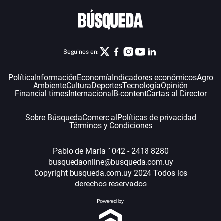
Seguinos en:
Política
Información
Economía
Indicadores económicos
Agro
Ambiente
Cultura
Deportes
Tecnología
Opinión
Financial times
Internacional
B-content
Cartas al Director
Sobre Búsqueda
Comercial
Políticas de privacidad
Términos y Condiciones
Pablo de María 1042 - 2418 8280
busquedaonline@busqueda.com.uy
Copyright busqueda.com.uy 2024 Todos los
derechos reservados