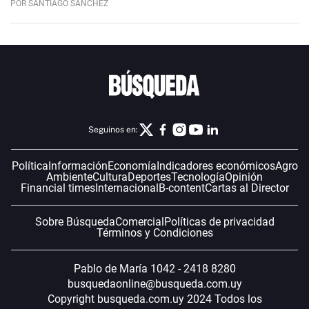
POR SANTIAGO SÁNCHEZ
Seguinos en:
Política
Información
Economía
Indicadores económicos
Agro
Ambiente
Cultura
Deportes
Tecnología
Opinión
Financial times
Internacional
B-content
Cartas al Director
Sobre Búsqueda
Comercial
Políticas de privacidad
Términos y Condiciones
Pablo de María 1042 - 2418 8280
busquedaonline@busqueda.com.uy
Copyright busqueda.com.uy 2024 Todos los