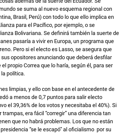
 cosas además de la suerte del Ecuador. Se
del mundo se suma al nuevo esquema regional con
ina, Brasil, Perú) con todo lo que ello implica en
ianza para el Pacífico, por ejemplo, o se
ianza Bolivariana. Se definirá también la suerte de
lanes pasaría a vivir en Europa, un programa que
eno. Pero si el electo es Lasso, se asegura que
n sus opositores anunciando que deberá desfilar
e el propio Correa que lo haría, según él, para ser
la política.
es limpias, y ello con base en el antecedente de
edó a menos de 0,7 puntos para salir electo
vo el 39,36% de los votos y necesitaba el 40%). Si
trampas, era fácil “corregir” una diferencia tan
ienen que no habrá problemas. Los que no están
residencia “se le escapó” al oficialismo por su