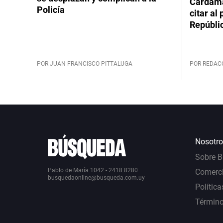
Cardama
Policía
citar al
Repúbli
POR JUAN FRANCISCO PITTALUGA
POR REDAC
Nosotro
Sobre 
Pablo de María 1042 - 2418 8280
Comerci
busquedaonline@busqueda.com.uy
Política
Término