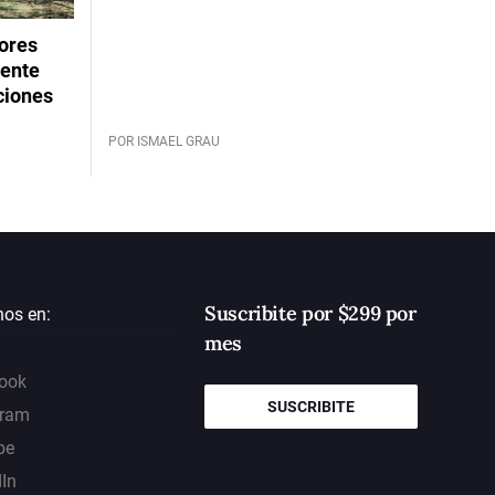
dores
rente
ciones
POR ISMAEL GRAU
Suscribite por $299 por
nos en:
mes
ook
SUSCRIBITE
gram
be
dIn