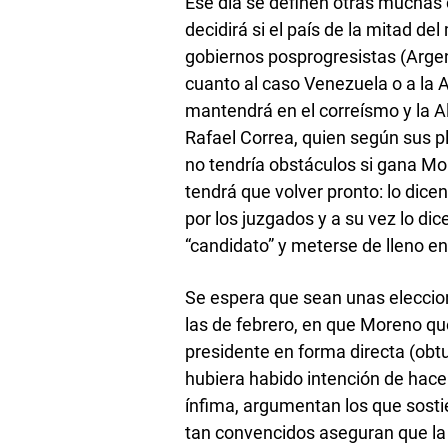
Ese día se definen otras muchas
decidirá si el país de la mitad 
gobiernos posprogresistas (Argent
cuanto al caso Venezuela o a la Al
mantendrá en el correísmo y la Al
Rafael Correa, quien según sus p
no tendría obstáculos si gana Mor
tendrá que volver pronto: lo dice
por los juzgados y a su vez lo dic
“candidato” y meterse de lleno en 
Se espera que sean unas eleccion
las de febrero, en que Moreno qu
presidente en forma directa (obtu
hubiera habido intención de hacer 
ínfima, argumentan los que sost
tan convencidos aseguran que la p