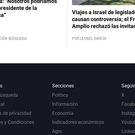
: “Nosotros podríamos
 presidente de la
Viajes a Israel de legisla
ca”
causan controversia; el F
Amplio rechazó las invita
CIÓN BÚSQUEDA
POR LEONEL GARCÍA
s
Secciones
Segui
Búsqueda
Política
X
al
Información
Faceb
s de privacidad
Economía
Insta
s y Condiciones
Indicadores económicos
Youtu
Agro
Linke