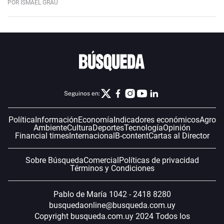
POR ISMAEL GRAU
Seguinos en:
Política
Información
Economía
Indicadores económicos
Agro
Ambiente
Cultura
Deportes
Tecnología
Opinión
Financial times
Internacional
B-content
Cartas al Director
Sobre Búsqueda
Comercial
Políticas de privacidad
Términos y Condiciones
Pablo de María 1042 - 2418 8280
busquedaonline@busqueda.com.uy
Copyright busqueda.com.uy 2024 Todos los